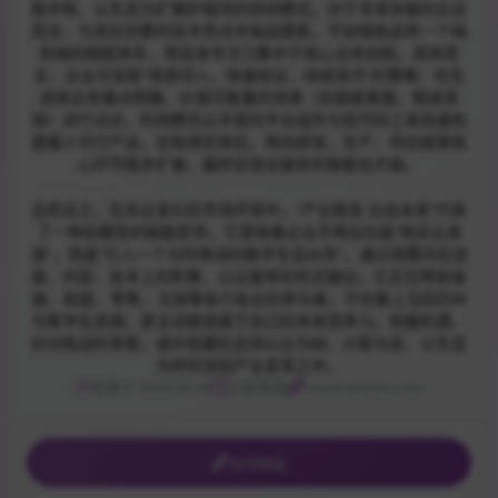
能中枢、以生态为扩展护城河的协同模式。对于寻求突破的企业
而言，与其在纷繁的技术热点中独自摸索，不如借助这样一个端
到端的赋能体系，将自身专注力集中于核心业务创新。具体而
言，企业可采取“场景切入、快速验证、持续迭代”的策略：优先
选择业务痛点明确、价值可衡量的场景（如智能客服、精准营
销）进行试点，利用腾讯云丰富的平台组件与低代码工具快速构
建最小可行产品，在取得实效后，再向研发、生产、供应链等核
心环节稳步扩展，最终实现全链条的智能化升级。
总而言之，在风云变幻的市场环境中，“产业智变·云启未来”代表
了一种前瞻性的赋能哲学。它意味着企业不再仅仅是“购买云资
源”，而是“引入一个与时俱进的数字生态伙伴”。通过将腾讯在连
接、内容、技术上的积累，以云服务的形式输出，它正在帮助金
融、制造、零售、文旅等各行各业的参与者，不仅跟上当前的AI
与数字化浪潮，更主动塑造属于自己的未来竞争力。把握机遇、
应对挑战的答案，或许就藏在这场以云为始、以智为变、以生态
为终的深刻产业变革之中。
收录于 2026-04-05
云服务器
cloud.tencent.com
访问网站