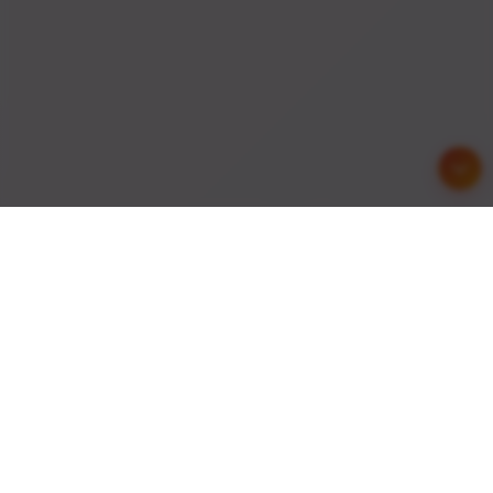
友情链接
与优秀的网站建立友好合作关系，共同发展进步
API接口
综信查
远昔博客
易扒站