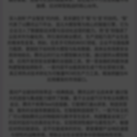
脉搏、应对转型挑战的核心伙伴。
深入剖析“产业智变”的内核，其关键在于“智”与“变”的协同。“智”
代表了以腾讯云TI平台、混元大模型等为核心的智能引擎，它为
企业注入了数据驱动决策与自动化运营的能力。而“变”则强调了
云技术作为催化剂，所引发的商业模式、生产流程乃至产业生态
的根本性变革。例如，在炙手可热的AIGC领域，企业不仅面临算
力瓶颈，更困扰于如何将大模型与私有数据、具体业务场景安全
高效地结合。腾讯云的行业大模型解决方案，通过提供从模型精
调、应用开发到安全部署的全链路工具，使一家金融机构能快速
构建智能投顾助手，一家内容平台能高效生成个性化营销文案，
真正将热点技术转化为可衡量ROI的生产力工具，精准把握住AI
应用爆发的市场窗口。
面对产业链协同效率这一经典挑战，腾讯云的“云启未来”通过强
大的连接与集成能力提供了新解。基于企业级TCE专有云和腾讯
会议、腾讯千帆等SaaS连接器，它能够打通从研发、制造到营
销、服务的全链条数据孤岛。在智能制造趋势下，一家汽车主机
厂可以借助腾讯云的物联网与数字孪生技术，构建覆盖全球工厂
的实时监控与仿真优化平台，实现预测性维护与柔性生产，敏捷
应对供应链波动。这不仅是成本的优化，更是重塑产业响应速度
与韧性的战略举措，帮助企业在全球竞争中获得结构性优势。