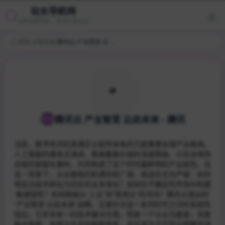
站长导航网
优质资源导航，技术分享社区
首页
/
云服务器
/
腾讯云 产业智变·云启未来 - 腾讯
腾讯云 产业智变·云启未来 - 腾讯
当前，数字经济的浪潮正以前所未有的力度重塑全球产业格局。
人工智能的爆发式演进、数据要素价值的深度释放、以及全球供
应链的智能化重构，共同构成了这个时代最鲜明的产业底色。在
这一背景下，企业面临的机遇空前广阔，挑战也尤为严峻：如何
将前沿技术转化为切实的业务增长？如何在不确定的市场中构建
敏捷韧性？如何跨越从“上云”到“智用云”的鸿沟？腾讯云提出的
“产业智变·云启未来”战略，正是针对这一系列时代之问的系统性
回应。它并非单一的技术解决方案，而是一个以云为基座，深度
融合智能、连接与生态的赋能体系，旨在成为千行百业把握市场